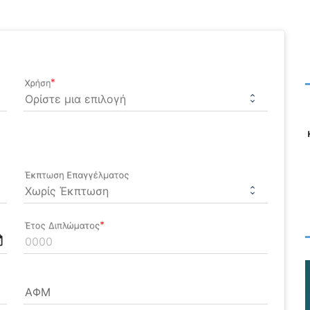
άφους
μής
ίας
Χρήση
Έκπτωση Επαγγέλματος
Έτος Διπλώματος
nge
ΑΦΜ