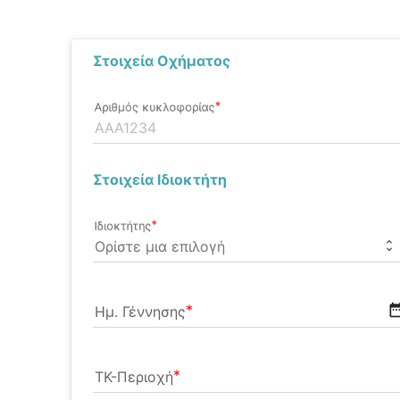
Ασφάλιση σκ
Τρόποι Πληρω
Στοιχεία Οχήματος
Ασφάλιση Υγε
Αριθμός κυκλοφορίας
Στοιχεία Ιδιοκτήτη
Ιδιοκτήτης
date_ra
Ημ. Γέννησης
ΤΚ-Περιοχή