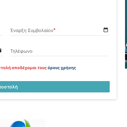
date_range
Έναρξη Συμβολαίου
il
Τηλέφωνο
τολή αποδέχομαι τους 
όρους χρήσης
ποστολή