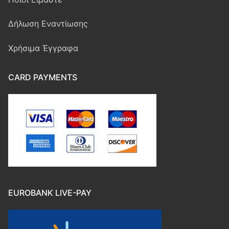
Ασφάλιση σκάφους
Τρόποι Πληρωμής
Δήλωση Εναντίωσης
Ασφάλιση Υγείας
Χρήσιμα Έγγραφα
CARD PAYMENTS
EUROBANK LIVE-PAY