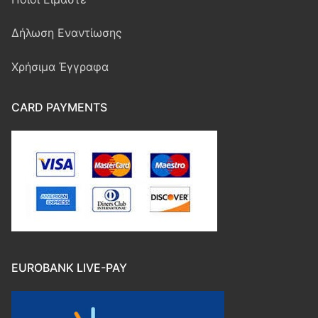
Ασφάλιση σκάφους
Τρόποι Πληρωμής
Δήλωση Εναντίωσης
Ασφάλιση Υγείας
Χρήσιμα Έγγραφα
CARD PAYMENTS
EUROBANK LIVE-PAY