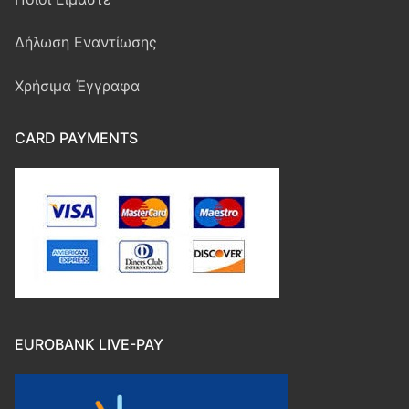
Ασφάλιση σκάφους
Τρόποι Πληρωμής
Δήλωση Εναντίωσης
Ασφάλιση Υγείας
Χρήσιμα Έγγραφα
CARD PAYMENTS
EUROBANK LIVE-PAY