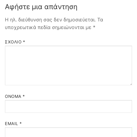
Αφήστε μια απάντηση
Ασφάλιση σκάφους
Τρόποι Πληρωμής
Η ηλ. διεύθυνση σας δεν δημοσιεύεται.
Τα
Ασφάλιση Υγείας
υποχρεωτικά πεδία σημειώνονται με
*
ΣΧΌΛΙΟ
*
ΌΝΟΜΑ
*
EMAIL
*