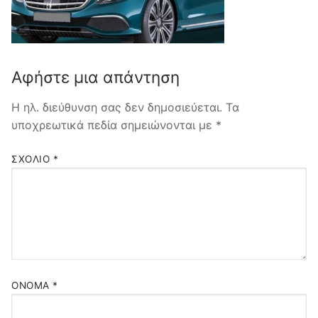
Ασφάλιση σκάφους
Τρόποι Πληρωμής
Ασφάλιση Υγείας
Αφήστε μια απάντηση
Η ηλ. διεύθυνση σας δεν δημοσιεύεται.
Τα
υποχρεωτικά πεδία σημειώνονται με
*
ΣΧΌΛΙΟ
*
ΌΝΟΜΑ
*