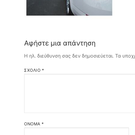
Ασφάλιση σκ
Τρόποι Πληρω
Ασφάλιση Υγε
Αφήστε μια απάντηση
Η ηλ. διεύθυνση σας δεν δημοσιεύεται.
Τα υποχ
ΣΧΌΛΙΟ
*
ΌΝΟΜΑ
*