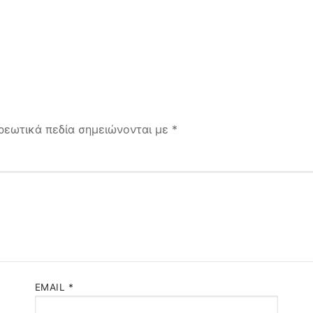
άφους
μής
ίας
ρεωτικά πεδία σημειώνονται με
*
EMAIL
*