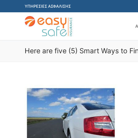
Μετάβαση
ΥΠΗΡΕΣΙΕΣ ΑΣΦΑΛΙΣΗΣ
στο
περιεχόμενο
Α
Here are five (5) Smart Ways to F
Αναζήτηση
για:
ΑΡΧΙΚΗ
Προϊόντα & Υπηρ
Ασφάλιση Οχή
Χρήσιμα
Ασφάλιση Κατο
Έντυπα
ΕΠΙΚΟΙΝΩΝΙΑ